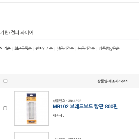
기판/점퍼 와이어
인기순
최근등록순
판매인기순
낮은가격순
높은가격순
상품평많은순
|
|
|
|
|
상품명/제조사/Spec
상품번호 : 3844592
MB102 브레드보드 빵판 800핀
제조사 :