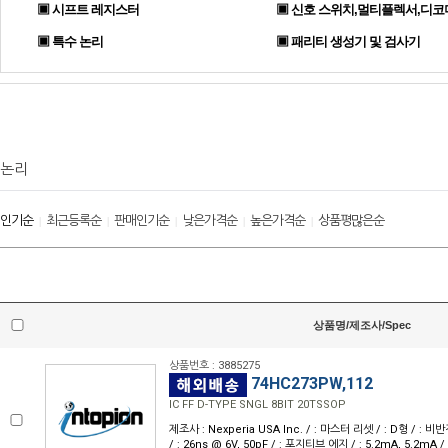
▣ 시프트 레지스터
▣ 신호 스위치,멀티플렉서,디코
▣ 특수 논리
▣ 패리티 생성기 및 검사기
논리
인기순
최근등록순
판매인기순
낮은가격순
높은가격순
상품평많은순
|
|
|
|
|
상품명/제조사/Spec
상품번호 : 3885275
74HC273PW,112
IC FF D-TYPE SNGL 8BIT 20TSSOP
제조사 : Nexperia USA Inc. / : 마스터 리셋 / : D형 / : 비반전 /
/ : 26ns @ 6V, 50pF / : 포지티브 에지 / : 5.2mA, 5.2mA / : 2