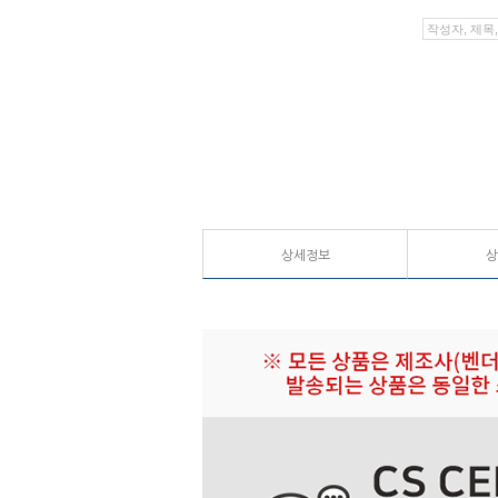
상세정보
상