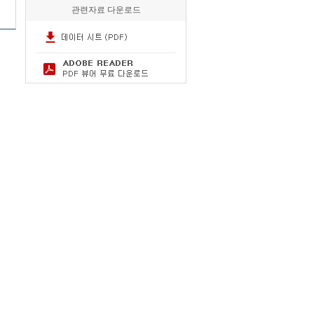
관련자료 다운로드