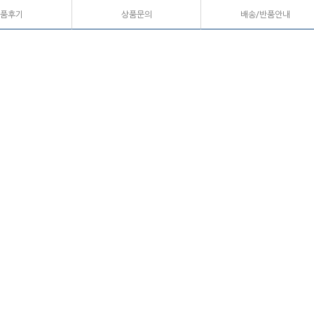
품후기
상품문의
배송/반품안내