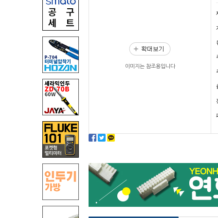
이미지는 참조용입니다