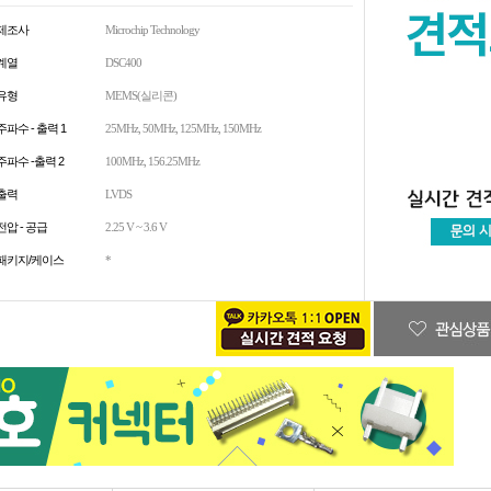
배송
제조사
Microchip Technology
* 여러개의 상품 배
계열
DSC400
배송비
유형
MEMS(실리콘)
평균 배송일
주파수 - 출력 1
25MHz, 50MHz, 125MHz, 150MHz
안 내
주파수 -출력 2
100MHz, 156.25MHz
출력
LVDS
전압 - 공급
2.25 V ~ 3.6 V
패키지/케이스
*