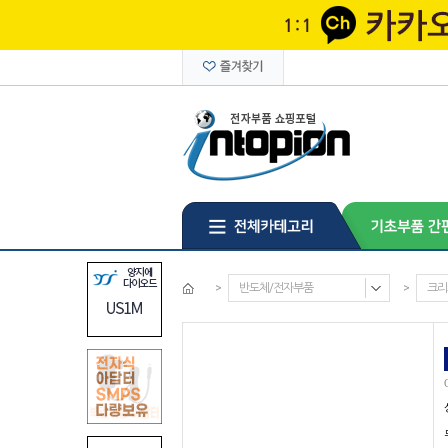
>
반도체/전자부품
>
크리