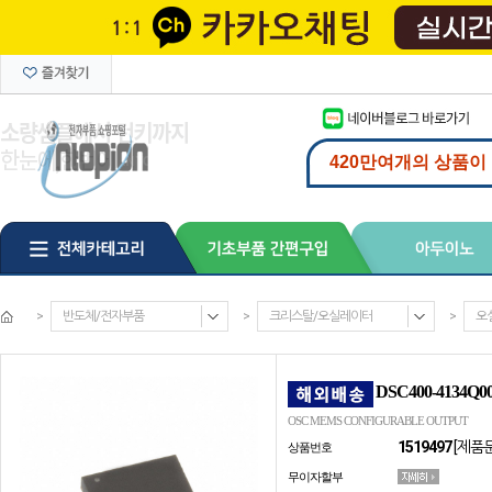
>
반도체/전자부품
>
크리스탈/오실레이터
>
오
DSC400-4134Q0
OSC MEMS CONFIGURABLE OUTPUT
1519497
[제품
상품번호
무이자할부