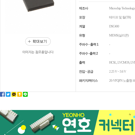
제조사
Microchip Technology
포장
테이프 및 릴(TR)
계열
DSC400
유형
MEMS(실리콘)
주파수 - 출력 1
-
이미지는 참조용입니다
주파수 -출력 2
-
출력
HCSL, LVCMOS, LV
전압 - 공급
2.25 V ~ 3.6 V
패키지/케이스
20-VFQFN 노출형 