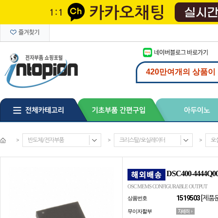
>
반도체/전자부품
>
크리스탈/오실레이터
>
오
DSC400-4444Q0
OSC MEMS CONFIGURABLE OUTPUT
1519503
[제품
상품번호
무이자할부