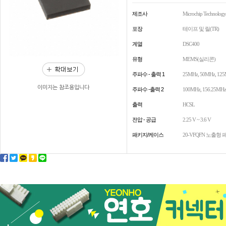
제조사
Microchip Technology
포장
테이프 및 릴(TR)
계열
DSC400
유형
MEMS(실리콘)
주파수 - 출력 1
25MHz, 50MHz, 12
이미지는 참조용입니다
주파수 -출력 2
100MHz, 156.25MHz
출력
HCSL
전압 - 공급
2.25 V ~ 3.6 V
패키지/케이스
20-VFQFN 노출형 