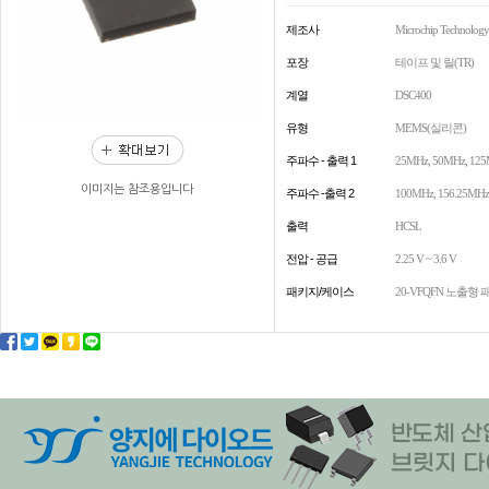
제조사
Microchip Technology
포장
테이프 및 릴(TR)
계열
DSC400
유형
MEMS(실리콘)
주파수 - 출력 1
25MHz, 50MHz, 12
이미지는 참조용입니다
주파수 -출력 2
100MHz, 156.25MHz
출력
HCSL
전압 - 공급
2.25 V ~ 3.6 V
패키지/케이스
20-VFQFN 노출형 