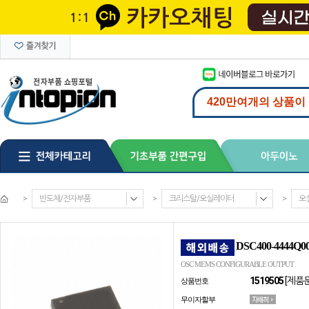
>
반도체/전자부품
>
크리스탈/오실레이터
>
오
DSC400-4444Q0
OSC MEMS CONFIGURABLE OUTPUT
1519505
[제품
상품번호
무이자할부