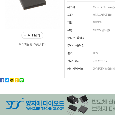
제조사
Microchip Technology
포장
테이프 및 릴(TR)
계열
DSC400
유형
MEMS(실리콘)
주파수 - 출력 1
-
이미지는 참조용입니다
주파수 -출력 2
-
출력
HCSL
전압 - 공급
2.25 V ~ 3.6 V
패키지/케이스
20-VFQFN 노출형 