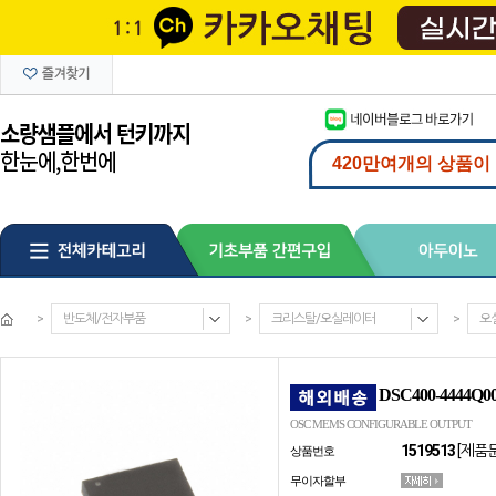
>
반도체/전자부품
>
크리스탈/오실레이터
>
오
DSC400-4444Q0
OSC MEMS CONFIGURABLE OUTPUT
1519513
[제품
상품번호
무이자할부