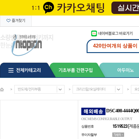
>
반도체/전자부품
>
크리스탈/오실레이터
>
오
DSC400-4444Q0
OSC MEMS CONFIGURABLE OUTPUT
1519523
[제품
상품번호
무이자할부