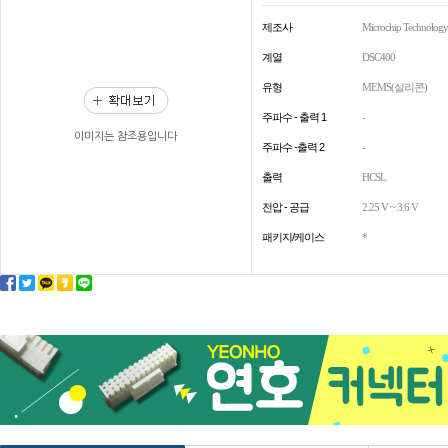
제조사
Microchip Technology
계열
DSC400
유형
MEMS(실리콘)
주파수 - 출력 1
-
이미지는 참조용입니다
주파수 -출력 2
-
출력
HCSL
전압 - 공급
2.25 V ~ 3.6 V
패키지/케이스
*