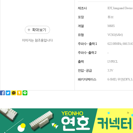
제조사
IDT, Integrated Devic
포장
튜브
계열
M685
유형
VCSO(SAW)
이미지는 참조용입니다
주파수 - 출력 1
622.08MHz, 666.51
주파수 -출력 2
-
출력
LVPECL
전압 - 공급
3.3V
패키지/케이스
6-SMD, 무연(DFN, L