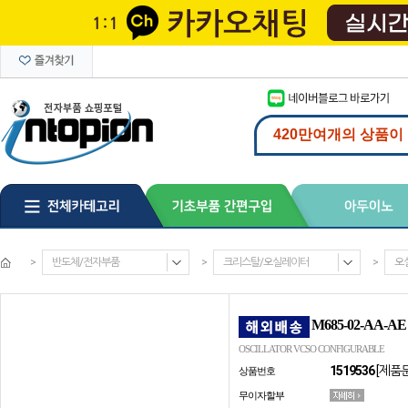
>
반도체/전자부품
>
크리스탈/오실레이터
>
오
M685-02-AA-AE
OSCILLATOR VCSO CONFIGURABLE
1519536
[제품
상품번호
무이자할부