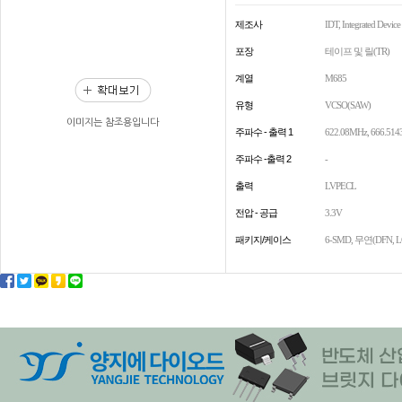
제조사
IDT, Integrated Devic
포장
테이프 및 릴(TR)
계열
M685
유형
VCSO(SAW)
이미지는 참조용입니다
주파수 - 출력 1
622.08MHz, 666.51
주파수 -출력 2
-
출력
LVPECL
전압 - 공급
3.3V
패키지/케이스
6-SMD, 무연(DFN, L