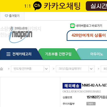
>
반도체/전자부품
>
크리스탈/오실레이터
>
오
M685-02-AA-AE
OSCILLATOR VCSO CONFIGURABLE
1519537
[제품
상품번호
무이자할부