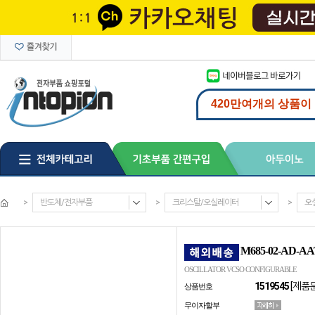
>
반도체/전자부품
>
크리스탈/오실레이터
>
오
M685-02-AD-AA
OSCILLATOR VCSO CONFIGURABLE
1519545
[제품
상품번호
무이자할부