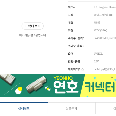
제조사
IDT, Integrated Devic
포장
테이프 및 릴(TR)
계열
M685
유형
VCSO(SAW)
이미지는 참조용입니다
주파수 - 출력 1
644.5313MHz, 622.
주파수 -출력 2
-
출력
LVPECL
전압 - 공급
3.3V
패키지/케이스
6-SMD, 무연(DFN, L
상세정보
상품후기