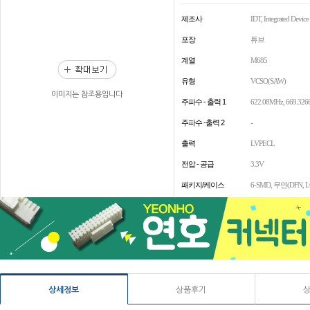
제조사
IDT, Integrated Devic
포장
튜브
계열
M685
유형
VCSO(SAW)
이미지는 참조용입니다
주파수 - 출력 1
622.08MHz, 669.32
주파수 -출력 2
-
출력
LVPECL
전압 - 공급
3.3V
패키지/케이스
6-SMD, 무연(DFN, L
상세정보
상품후기