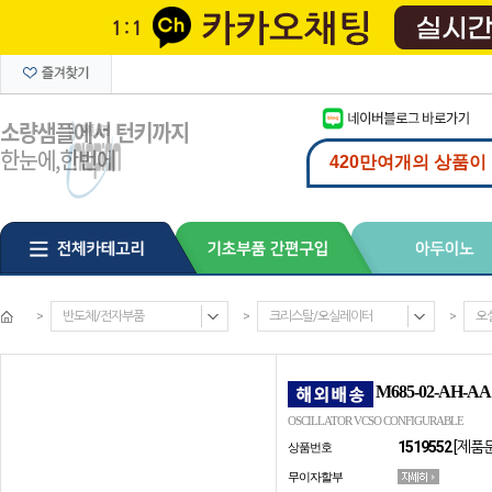
>
반도체/전자부품
>
크리스탈/오실레이터
>
오
M685-02-AH-AA
OSCILLATOR VCSO CONFIGURABLE
1519552
[제품
상품번호
무이자할부