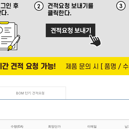
BOM 턴키 견적요청
수량(EA)
희망단가
이메일
납