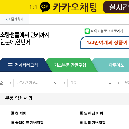
>
반도체/전자부품
>
저항
>
부
부품 액세서리
▣ 칩 저항
▣ 일반 딥 저항
▣ 슬라이드 가변저항
▣ 썸휠 가변저항