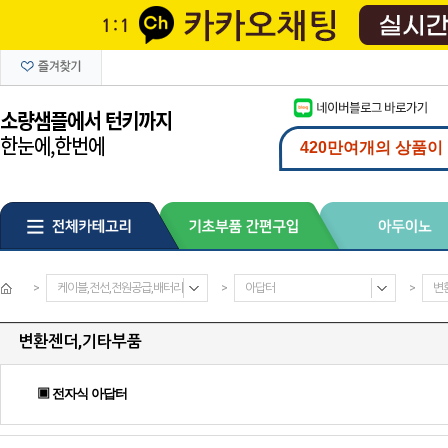
>
케이블,전선,전원공급,배터리
>
아답터
>
변
변환젠더,기타부품
▣ 전자식 아답터