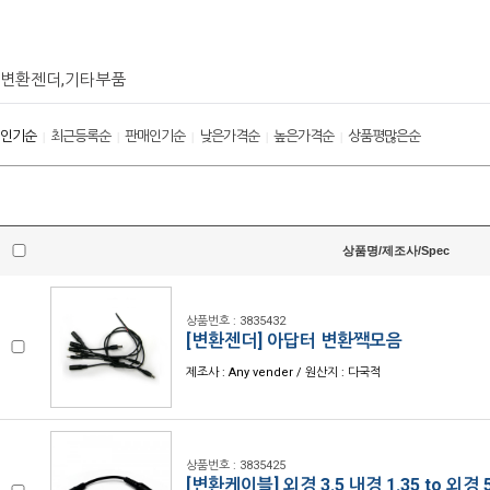
변환젠더,기타부품
인기순
최근등록순
판매인기순
낮은가격순
높은가격순
상품평많은순
|
|
|
|
|
상품명/제조사/Spec
상품번호 : 3835432
[변환젠더] 아답터 변환짹모음
제조사 : Any vender / 원산지 : 다국적
상품번호 : 3835425
[변환케이블] 외경 3.5 내경 1.35 to 외경 5