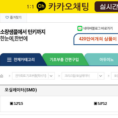
>
전자회로 기초부품(퀵서치)
>
크리스탈/오실레이터
>
오
오실레이터(SMD)
▣ 3.2*2.5
▣ 5.0*3.2